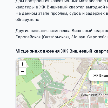
Дом построен из качественных материалов с 
квартиры в ЖК Вишневый квартал выгодной и
На данном этапе проблем, судов и задержек 
обнаружено
Другие названия комплекса Вишневый кварта
Европейская (Октябрьская), 31а вул. Європейськ
Місце знаходження ЖК Вишневый кварта
+
−
ЖК Вишн