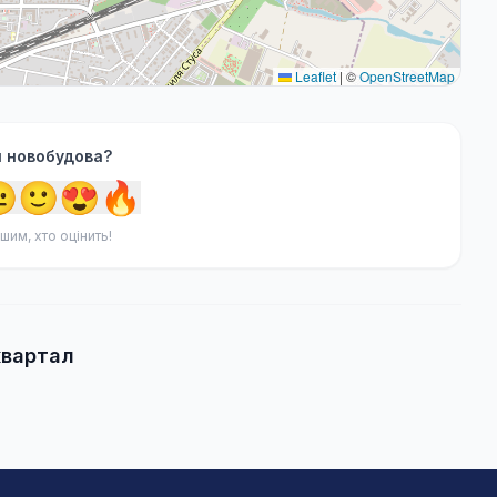
Leaflet
|
©
OpenStreetMap
я новобудова?

🙂
😍
🔥
шим, хто оцінить!
квартал