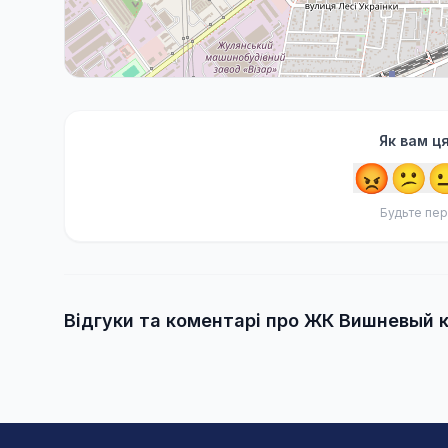
Як вам ц
😡
😕

Будьте пер
Відгуки та коментарі про ЖК Вишневый 