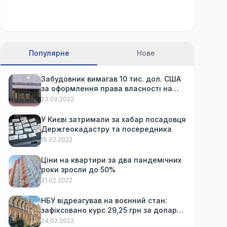
Популярне
Нове
Забудовник вимагав 10 тис. дол. США
за оформлення права власності на
вже куплену квартиру
23.02.2022
У Києві затримали за хабар посадовця
Держгеокадастру та посередника
15.02.2022
Ціни на квартири за два пандемічних
роки зросли до 50%
21.02.2022
НБУ відреагував на воєнний стан:
зафіксовано курс 29,25 грн за долар
та обмежив зняття готівки
24.02.2022