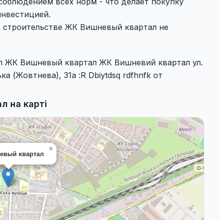
соблюдением всех норм - что делает покупку
нвестицией.
в строительстве ЖК Вишневый квартал не
л ЖК Вишневый квартал ЖК Вишневий квартал ул.
а (Жовтнева), 31а :R Dbiytdsq rdfhnfk от
л на карті
×
евый квартал