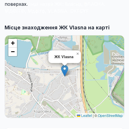
поверхах.
Інші назви ЖК: Власна, ВЛАСНА,
МДФІТФ, Мдфітф, VLASNA, DKFCYF
Місце знаходження ЖК Vlasna на карті
+
−
×
ЖК Vlasna
Leaflet
|
©
OpenStreetMap