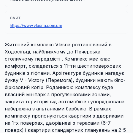
САЙТ
https://www.vlasna.com.ua/
Житловий комплекс Vlasna розташований в
Ходосіївці, найближчому
до Печерська
столичному
передмісті .
Комплекс має клас
комфорт, складається з 11-ти шестиповерхових
будинків з ліфтами.
Архітектура будинків нагадує
букву V - Victory (Перемога), будинки мають біло-
бірюзовий колір.
Родзинкою комплексу буде
власний мініпарк з прогулянковими зонами,
закрита територія від автомобілів і упорядкована
набережна з альтанками барбекю.
В рамках
комплексу пропонуються квартири з двориками
на 1-х поверхах, дворівневі з терасами (6-7
поверх) і квартири стандартних планувань на 2-5