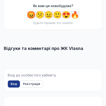
Як вам ця новобудова?
😡
😕
😐
🙂
😍
🔥
Будьте першим, хто оцінить!
Відгуки та коментарі про ЖК Vlasna
Вхід до особистого кабінету
Вхід
Реєстрація