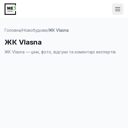
Від
Головна
/
Новобудови
/
ЖК Vlasna
ЖК Vlasna
ЖК Vlasna — ціни, фото, відгуки та коментарі експертів