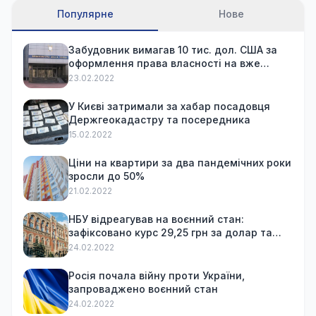
Популярне
Нове
Забудовник вимагав 10 тис. дол. США за
оформлення права власності на вже
куплену квартиру
23.02.2022
У Києві затримали за хабар посадовця
Держгеокадастру та посередника
15.02.2022
Ціни на квартири за два пандемічних роки
зросли до 50%
21.02.2022
НБУ відреагував на воєнний стан:
зафіксовано курс 29,25 грн за долар та
обмежив зняття готівки
24.02.2022
Росія почала війну проти України,
запроваджено воєнний стан
24.02.2022