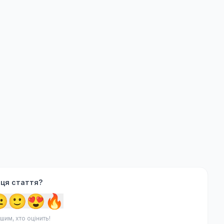
 ця стаття?

🙂
😍
🔥
шим, хто оцінить!