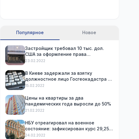
Популярное
Новое
Застройщик требовал 10 тыс. дол.
США за оформление права
собственности на уже купленную
23.02.2022
квартиру
В Киеве задержали за взятку
должностное лицо Госгеокадастра и
посредника
15.02.2022
Цены на квартиры за два
пандемических года выросли до 50%
21.02.2022
НБУ отреагировал на военное
состояние: зафиксирован курс 29,25
грн за доллар и ограничил снятие
24.02.2022