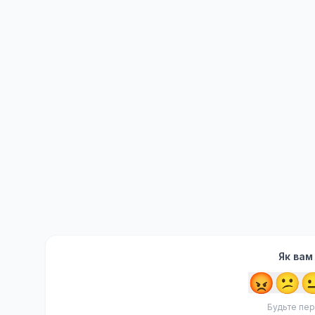
Як вам
😡
😕

Будьте пер