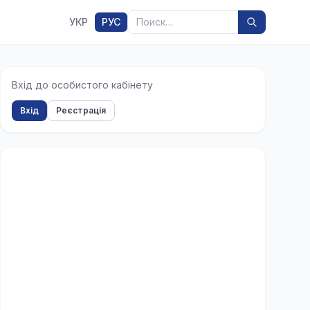
Поиск
УКР
РУС
Вхід до особистого кабінету
Вхід
Реєстрація