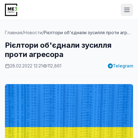
Від
Главная
/
Новости
/
Рієлтори об'єднали зусилля проти агресора
Рієлтори об'єднали зусилля
проти агресора
28.02.2022 12:21
112,861
Telegram