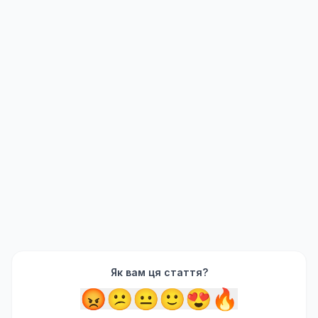
Як вам ця стаття?
😡
😕
😐
🙂
😍
🔥