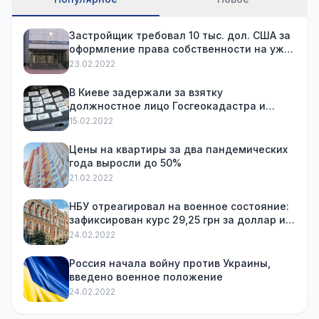
Застройщик требовал 10 тыс. дол. США за
оформление права собственности на уже
купленную квартиру
23.02.2022
В Киеве задержали за взятку
должностное лицо Госгеокадастра и
посредника
15.02.2022
Цены на квартиры за два пандемических
года выросли до 50%
21.02.2022
НБУ отреагировал на военное состояние:
зафиксирован курс 29,25 грн за доллар и
ограничил снятие наличных
24.02.2022
Россия начала войну против Украины,
введено военное положение
24.02.2022