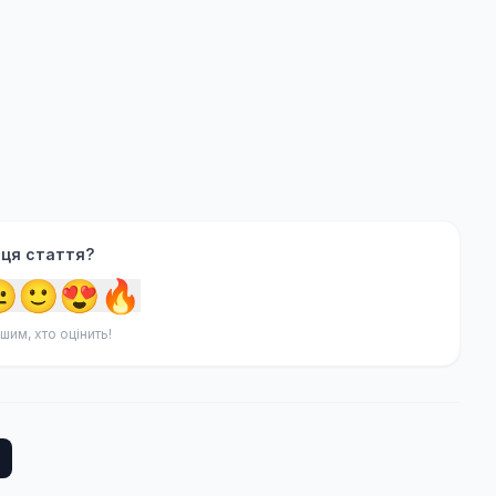
 ця стаття?

🙂
😍
🔥
шим, хто оцінить!