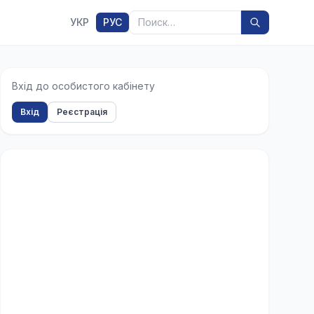
Поиск
УКР
РУС
Вхід до особистого кабінету
Вхід
Реєстрація