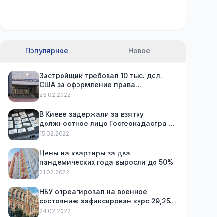
Популярное
Новое
Застройщик требовал 10 тыс. дол.
США за оформление права
собственности на уже купленную
23.02.2022
квартиру
В Киеве задержали за взятку
должностное лицо Госгеокадастра и
посредника
15.02.2022
Цены на квартиры за два
пандемических года выросли до 50%
21.02.2022
НБУ отреагировал на военное
состояние: зафиксирован курс 29,25
грн за доллар и ограничил снятие
24.02.2022