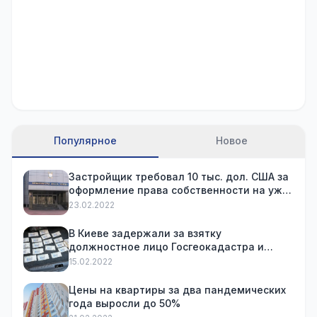
Популярное
Новое
Застройщик требовал 10 тыс. дол. США за
оформление права собственности на уже
купленную квартиру
23.02.2022
В Киеве задержали за взятку
должностное лицо Госгеокадастра и
посредника
15.02.2022
Цены на квартиры за два пандемических
года выросли до 50%