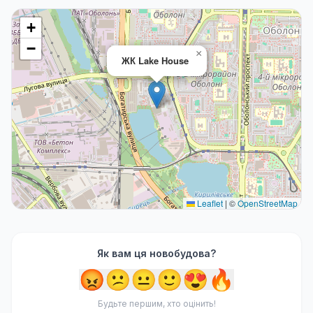
+
−
×
ЖК Lake House
Leaflet
|
©
OpenStreetMap
Як вам ця новобудова?
😡
😕
😐
🙂
😍
🔥
Будьте першим, хто оцінить!