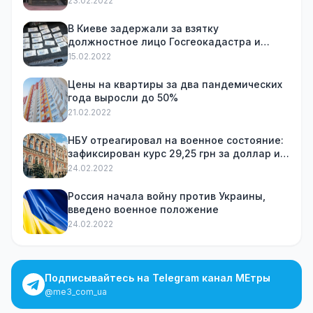
23.02.2022
В Киеве задержали за взятку
должностное лицо Госгеокадастра и
посредника
15.02.2022
Цены на квартиры за два пандемических
года выросли до 50%
21.02.2022
НБУ отреагировал на военное состояние:
зафиксирован курс 29,25 грн за доллар и
ограничил снятие наличных
24.02.2022
Россия начала войну против Украины,
введено военное положение
24.02.2022
Подписывайтесь на Telegram канал МЕтры
@me3_com_ua